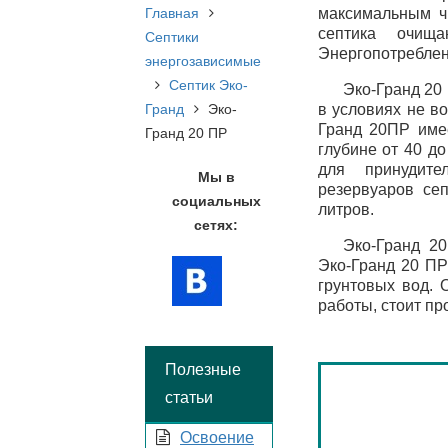
Главная
максимальным ч
септика очищ
Септики
Энергопотреблени
энергозависимые
Септик Эко-
Эко-Гранд 20
Гранд
Эко-
в условиях не в
Гранд 20ПР име
Гранд 20 ПР
глубине от 40 д
для принудите
Мы в
резервуаров се
социальных
литров.
сетях:
Эко-Гранд 2
Эко-Гранд 20 ПР
грунтовых вод. 
работы, стоит пр
Полезные
статьи
Освоение