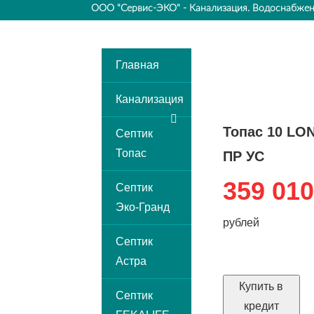
ООО "Сервис-ЭКО"
- Канализация. Водоснабжен
Главная
Канализация
Топас 10 LO
Септик
Топас
ПР УС
359 010
Септик
Эко-Гранд
рублей
Септик
Астра
Купить в
Септик
кредит