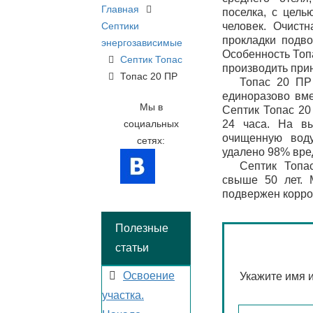
Главная
поселка, с цель
Септики
человек. Очист
прокладки подв
энергозависимые
Особенность Топ
Септик Топас
производить при
Топас 20 ПР
Топас 20 ПР
единоразово вме
Мы в
Септик Топас 20
социальных
24 часа. На вы
очищенную воду
сетях:
удалено 98% вре
Септик Топа
свыше 50 лет. 
подвержен корро
Полезные
статьи
Освоение
Укажите имя и
участка.